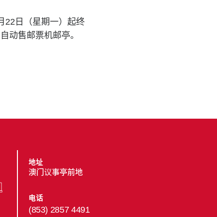
月22日（星期一）起终
的自动售邮票机邮亭。
地址
澳门议事亭前地
电话
(853) 2857 4491