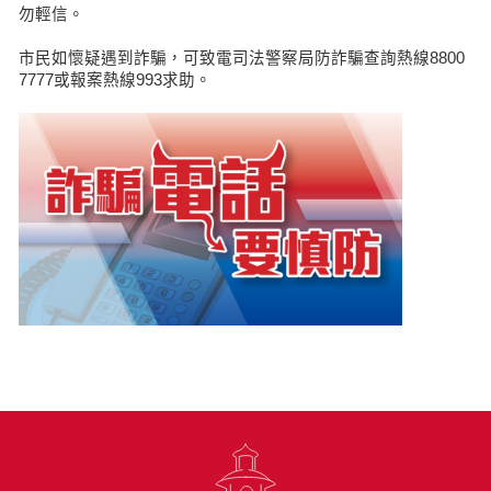
勿輕信。
市民如懷疑遇到詐騙，可致電司法警察局防詐騙查詢熱線8800
7777或報案熱線993求助。