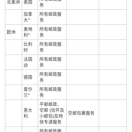
北美洲
美国
务
加拿
所有邮政服
大^
务
奥地
所有邮政服
欧洲
利*
务
比利
所有邮政服
时
务
法国
所有邮政服
@
务
所有邮政服
德国
务
爱尔
所有邮政服
兰*
务
平邮邮政、
意大
空邮 (信件及
空邮包裹服务
利
小邮包)及特
快专递服务
所有邮政服