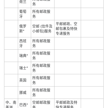
荷兰
务
葡萄
所有邮政服
牙
务
平邮邮政、空
俄罗
空邮 (信件及
邮包裹及特快
斯*
小邮包)服务
专递服务
西班
所有邮政服
牙
务
所有邮政服
瑞典*
务
所有邮政服
瑞士*
务
所有邮政服
英国
务
所有邮政服
挪威
务
中、南
空邮邮政服
平邮邮政及特
巴西*
美洲
务
快专递服务