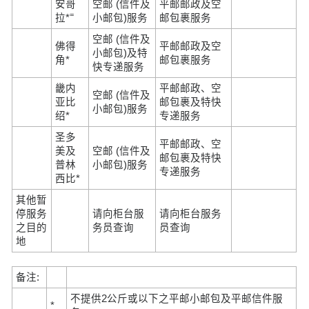
安哥
空邮 (信件及
平邮邮政及空
=
拉*
小邮包)服务
邮包裹服务
空邮 (信件及
佛得
平邮邮政及空
小邮包)及特
角*
邮包裹服务
快专递服务
畿内
平邮邮政、空
空邮 (信件及
亚比
邮包裹及特快
小邮包)服务
绍*
专递服务
圣多
平邮邮政、空
美及
空邮 (信件及
邮包裹及特快
普林
小邮包)服务
专递服务
西比*
其他暂
停服务
请向柜台服
请向柜台服务
之目的
务员查询
员查询
地
备注:
不提供2公斤或以下之平邮小邮包及平邮信件服
*