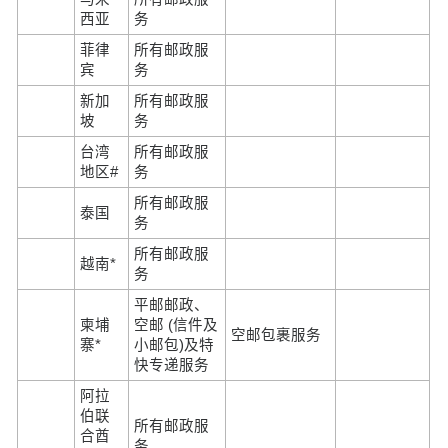
西亚
务
菲律
所有邮政服
宾
务
新加
所有邮政服
坡
务
台湾
所有邮政服
地区#
务
所有邮政服
泰国
务
所有邮政服
越南*
务
平邮邮政、
柬埔
空邮 (信件及
空邮包裹服务
寨*
小邮包)及特
快专递服务
阿拉
伯联
所有邮政服
合酋
务