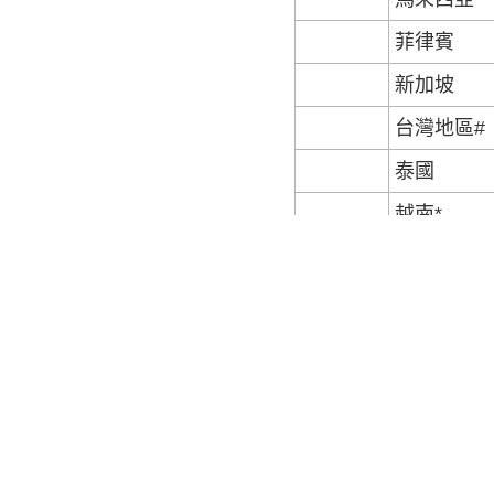
菲律賓
新加坡
台灣地區#
泰國
越南*
柬埔寨*
阿拉伯聯
合酋長國
卡塔爾*