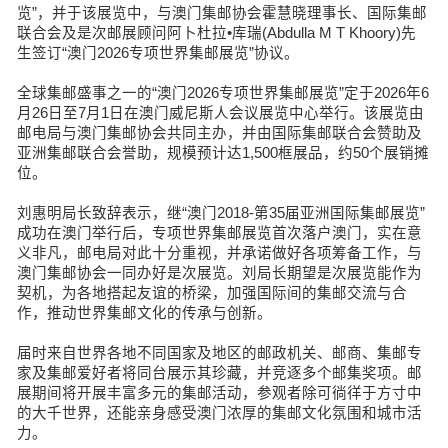
览”，并于该展览中，与澳门集邮协会霍慧晓理事长、国际集邮
联合会及是次邮展顾问阿卜杜拉•库瑞(Abdulla M T Khoory)先
生签订“澳门2026专项世界集邮展览”协议。
全球集邮盛事之一的“澳门2026专项世界集邮展览”定于2026年6
月26日至7月1日在澳门威尼斯人会议展览中心举行。该展览由
邮电局与澳门集邮协会共同主办，并由国际集邮联合会赞助及
亚洲集邮联合会誉助，规模预计达1,500框展品，约50个展销摊
位。
刘惠明局长致辞表示，继“澳门2018-第35届亚洲国际集邮展览”
成功在澳门举行后，专项世界集邮展览首次落户澳门，实在意
义非凡，邮电局对此十分重视，并承诺做好各项筹备工作，与
澳门集邮协会一同办好是次展览。刘局长期望是次展览能作为
契机，为各地搭起友谊的桥梁，加强国际间的集邮交流与合
作，推动世界集邮文化的传承与创新。
届时来自世界各地不同国家及地区的邮政机关、邮商、集邮专
家及集邮爱好者将同台展示其珍藏，并竞逐多个邮集奖项。邮
展期间将开展丰富多元的集邮活动，参观者除可徜徉于方寸中
的大千世界，还能亲身感受澳门浓厚的集邮文化氛围和城市活
力。