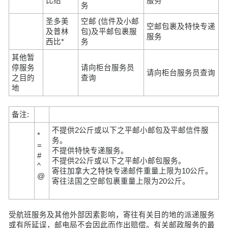
比绍*
服务
务
圣多美
空邮 (信件及小邮
空邮包裹及特快专递
及普林
包)及平邮包裹服
服务
西比*
务
其他暂
停服务
请向柜台服务员
请向柜台服务员查询
之目的
查询
地
备注:
不提供2公斤或以下之平邮小邮包及平邮信件服
*
务。
=
不提供特快专递服务。
#
不提供2公斤或以下之平邮小邮包服务。
^
寄往加拿大之特快专递邮件重量上限为10公斤。
@
寄往法国之空邮包裹重量上限为20公斤。
受航班服务及其他外部因素影响，寄往有关目的地的派递服务
或有所延误，邮电局不会因此而作出赔偿。有关邮政服务的最