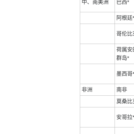
中、南美洲
巴西*
阿根廷
哥伦比
荷属安
群岛*
墨西哥
非洲
南非
莫桑比
安哥拉