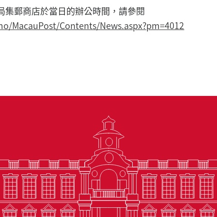
總局集郵商店於當日的辦公時間，請參閱
v.mo/MacauPost/Contents/News.aspx?pm=4012