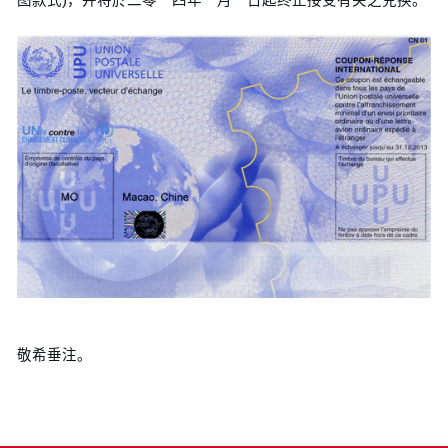
敬希垂注。