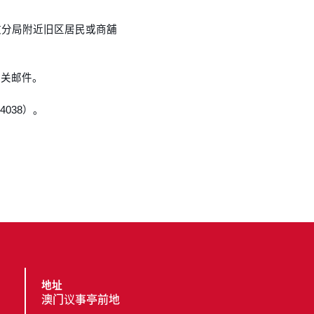
政分局附近旧区居民或商舖
有关邮件。
038）。
地址
澳门议事亭前地