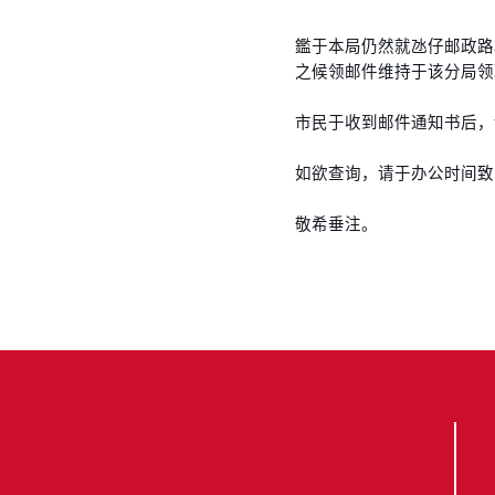
鑑于本局仍然就氹仔邮政路
之候领邮件维持于该分局领
市民于收到邮件通知书后，
如欲查询，请于办公时间致电嘉
敬希垂注。