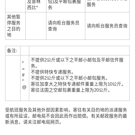
及普林
包)及平邮包裹服
服务
西比*
务
其他暂
停服务
请向柜台服务员
请向柜台服务员查询
之目的
查询
地
备注:
不提供2公斤或以下之平邮小邮包及平邮信件服
*
务。
=
不提供特快专递服务。
#
不提供2公斤或以下之平邮小邮包服务。
^
寄往加拿大之特快专递邮件重量上限为10公斤。
@
寄往法国之空邮包裹重量上限为20公斤。
受航班服务及其他外部因素影响，寄往有关目的地的派递服务
或有所延误，邮电局不会因此而作出赔偿。有关邮政服务的最
新消息，请关注邮电局网页。