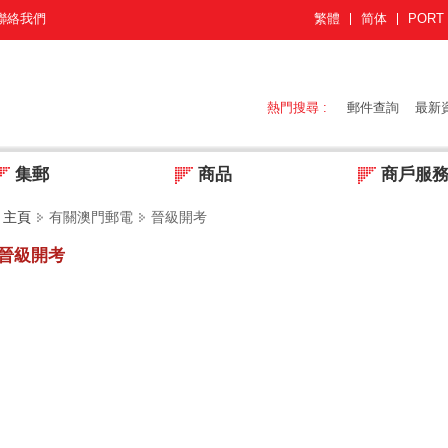
聯絡我們
繁體
简体
PORT
熱門搜尋 :
郵件查詢
最新
集郵
商品
商戶服
主頁
有關澳門郵電
晉級開考
晉級開考