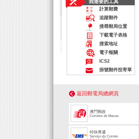
我需要的工具
計算郵費
追蹤郵件
搜尋郵局位置
下載電子表格
搜索地址
電子報關
ICS2
掛號郵件投寄單
返回郵電局總網頁
澳門郵政
Correios de Macau
特快專遞
Serviço do Correio