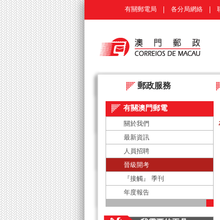
有關郵電局
各分局網絡
郵政服務
有關澳門郵電
關於我們
最新資訊
人員招聘
晉級開考
『接觸』 季刊
年度報告