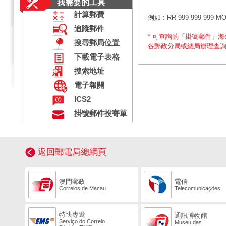
我需要的工具
計算郵費
例如 :
RR 999 999 999 M
追蹤郵件
* 可查詢的「掛號郵件」
搜尋郵局位置
各郵政分局或總局辦理查
下載電子表格
搜索地址
電子報關
ICS2
掛號郵件投寄單
返回郵電局總網頁
澳門郵政
電信
Correios de Macau
Telecomunicações
特快專遞
通訊博物館
Serviço do Correio
Museu das