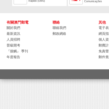
Rápido (EMS)
Comunicações
有關澳門郵電
聯絡
其他
關於我們
聯絡我們
電子表
最新資訊
郵政網絡
網頁指
人員招聘
個人資
晉級開考
郵費計
『接觸』 季刊
免責聲
年度報告
郵件查