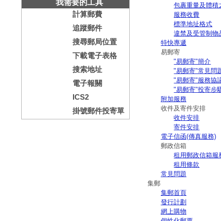
我需要的工具
包裹重量及體積
計算郵費
服務收費
標準地址格式
追蹤郵件
違禁及受管制物
搜尋郵局位置
特快專遞
易郵寄
下載電子表格
"易郵寄"簡介
搜索地址
"易郵寄"常見問
"易郵寄"服務協
電子報關
"易郵寄"投寄步
ICS2
附加服務
收件及寄件安排
掛號郵件投寄單
收件安排
寄件安排
電子信函(傳真服務)
郵政信箱
租用郵政信箱服
租用條款
常見問題
集郵
集郵首頁
發行計劃
網上購物
個性化郵票