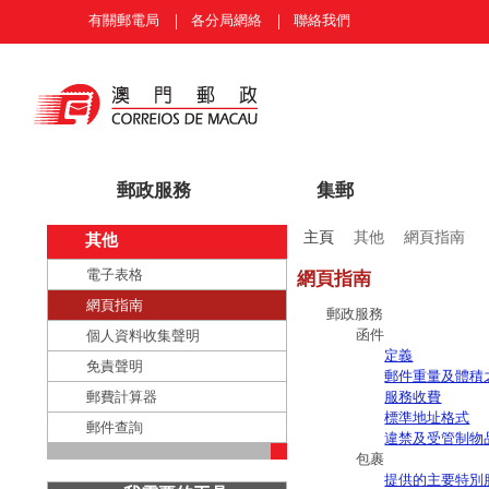
有關郵電局
各分局網絡
聯絡我們
郵政服務
集郵
主頁
其他
網頁指南
其他
電子表格
網頁指南
網頁指南
郵政服務
函件
個人資料收集聲明
定義
免責聲明
郵件重量及體積
郵費計算器
服務收費
標準地址格式
郵件查詢
違禁及受管制物
包裹
提供的主要特別