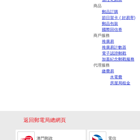
商品
郵品訂購
節日賀卡 ( 好易寄)
郵品包裝
國際回信券
商戶服務
推廣易
推廣易計數器
電子認證郵戳
加蓋紀念郵戳服務
代理服務
繳費易
水電費
房屋局租金
返回郵電局總網頁
澳門郵政
電信