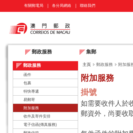
有關郵電局
各分局網絡
聯絡我們
郵政服務
集郵
主頁
郵政服務
附加服
郵政服務
函件
附加服務
包裹
掛號
特快專遞
易郵寄
如需要收件人於
附加服務
郵資外，尚要收
收件及寄件安排
電子信函(傳真服務)
郵政信箱