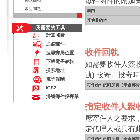
每件函件的附加
常見問題
澳門
其他目的地
我需要的工具
計算郵費
追蹤郵件
收件回執
搜尋郵局位置
下載電子表格
如需要收件人簽
搜索地址
號) 投寄。投寄
電子報關
每件函件的附加費（未含郵資
ICS2
掛號郵件投寄單
指定收件人親
應寄件人之要求
定代理人或具有
每件函件的附加費（未含郵資