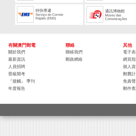
特快專遞
通訊博物館
Serviço do Correio
Museu das
Rápido (EMS)
Comunicações
有關澳門郵電
聯絡
其他
關於我們
聯絡我們
電子表
最新資訊
郵政網絡
網頁指
人員招聘
個人資
晉級開考
郵費計
『接觸』 季刊
免責聲
年度報告
郵件查