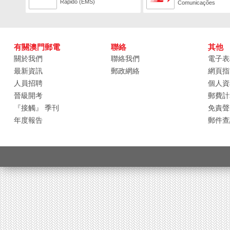
Rápido (EMS)
Comunicações
有關澳門郵電
聯絡
其他
關於我們
聯絡我們
電子表
最新資訊
郵政網絡
網頁指
人員招聘
個人資
晉級開考
郵費計
『接觸』 季刊
免責聲
年度報告
郵件查