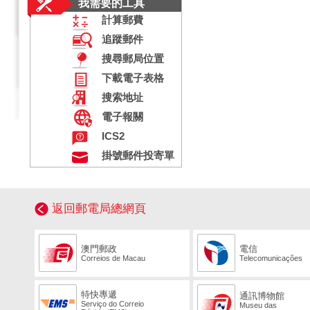
我需要的工具
計算郵費
追蹤郵件
搜尋郵局位置
下載電子表格
搜索地址
電子報關
ICS2
掛號郵件投寄單
返回郵電局總網頁
澳門郵政
電信
Correios de Macau
Telecomunicações
特快專遞
通訊博物館
Serviço do Correio
Museu das