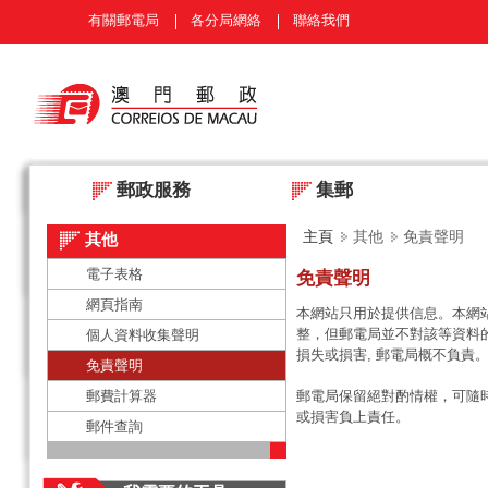
有關郵電局
各分局網絡
聯絡我們
郵政服務
集郵
主頁
其他
免責聲明
其他
電子表格
免責聲明
網頁指南
本網站只用於提供信息。本網
整，但郵電局並不對該等資料
個人資料收集聲明
損失或損害, 郵電局概不負責
免責聲明
郵費計算器
郵電局保留絕對酌情權，可隨
或損害負上責任。
郵件查詢