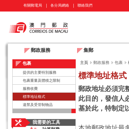
有關郵電局
各分局網絡
聯絡我們
郵政服務
集郵
主頁
郵政服務
包裹
包裹
提供的主要特別服務
標準地址格式
包裹重量及體積之限制
郵政地址必須完
服務收費
標準地址格式
此目的，發信人
違禁及受管制物品
基於此，特制定
我需要的工具
本地郵政地址最多