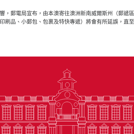
響，郵電局宣布，由本澳寄往澳洲新南威爾斯州（郵遞區號
印刷品、小郵包、包裹及特快專遞）將會有所延誤，直