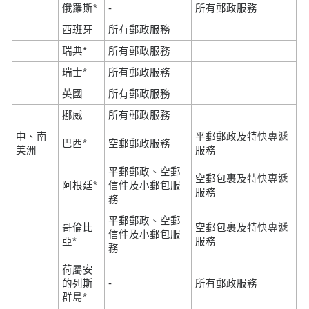
俄羅斯*
-
所有郵政服務
西班牙
所有郵政服務
瑞典*
所有郵政服務
瑞士*
所有郵政服務
英國
所有郵政服務
挪威
所有郵政服務
中、南
平郵郵政及特快專遞
巴西*
空郵郵政服務
美洲
服務
平郵郵政、空郵
空郵包裹及特快專遞
阿根廷*
信件及小郵包服
服務
務
平郵郵政、空郵
哥倫比
空郵包裹及特快專遞
信件及小郵包服
亞*
服務
務
荷屬安
的列斯
-
所有郵政服務
群島*