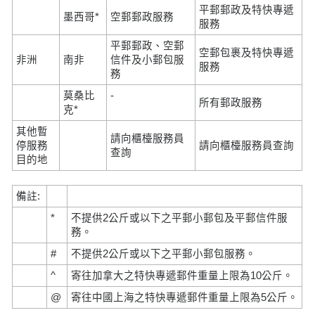
平郵郵政及特快專遞
墨西哥*
空郵郵政服務
服務
平郵郵政、空郵
空郵包裹及特快專遞
非洲
南非
信件及小郵包服
服務
務
莫桑比
-
所有郵政服務
克*
其他暫
請向櫃檯服務員
停服務
請向櫃檯服務員查詢
查詢
目的地
備註:
*
不提供2公斤或以下之平郵小郵包及平郵信件服
務。
#
不提供2公斤或以下之平郵小郵包服務。
^
寄往加拿大之特快專遞郵件重量上限為10公斤。
@
寄往中國上海之特快專遞郵件重量上限為5公斤。