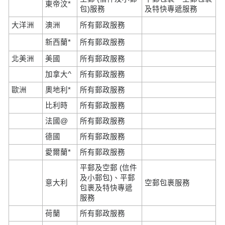
東帝汶*
包)服務
及特快專遞服務
大洋洲
澳洲
所有郵政服務
新西蘭*
所有郵政服務
北美洲
美國
所有郵政服務
加拿大^
所有郵政服務
歐洲
奧地利*
所有郵政服務
比利時
所有郵政服務
法國@
所有郵政服務
德國
所有郵政服務
愛爾蘭*
所有郵政服務
平郵及空郵 (信件
及小郵包)、平郵
意大利
空郵包裹服務
包裹及特快專遞
服務
荷蘭
所有郵政服務