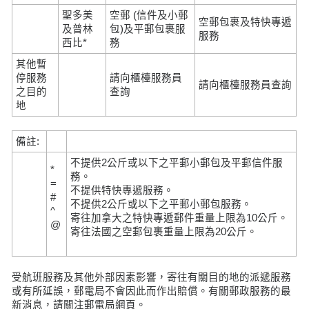
聖多美
空郵 (信件及小郵
空郵包裹及特快專遞
及普林
包)及平郵包裹服
服務
西比*
務
其他暫
停服務
請向櫃檯服務員
請向櫃檯服務員查詢
之目的
查詢
地
備註:
不提供2公斤或以下之平郵小郵包及平郵信件服
*
務。
=
不提供特快專遞服務。
#
不提供2公斤或以下之平郵小郵包服務。
^
寄往加拿大之特快專遞郵件重量上限為10公斤。
@
寄往法國之空郵包裹重量上限為20公斤。
受航班服務及其他外部因素影響，寄往有關目的地的派遞服務
或有所延誤，郵電局不會因此而作出賠償。有關郵政服務的最
新消息，請關注郵電局網頁。