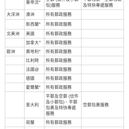
東帝汶*
包)服務
及特快專遞服務
大洋洲
澳洲
所有郵政服務
新西蘭*
所有郵政服務
北美洲
美國
所有郵政服務
加拿大^
所有郵政服務
歐洲
奧地利*
所有郵政服務
比利時
所有郵政服務
法國@
所有郵政服務
德國
所有郵政服務
愛爾蘭*
所有郵政服務
平郵及空郵 (信件
及小郵包)、平郵
意大利
空郵包裹服務
包裹及特快專遞
服務
荷蘭
所有郵政服務