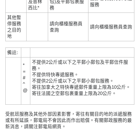
及普林
包)及平郵包裹服
服務
西比*
務
其他暫
停服務
請向櫃檯服務員
請向櫃檯服務員查詢
之目的
查詢
地
備註:
不提供2公斤或以下之平郵小郵包及平郵信件服
*
務。
=
不提供特快專遞服務。
#
不提供2公斤或以下之平郵小郵包服務。
^
寄往加拿大之特快專遞郵件重量上限為10公斤。
@
寄往法國之空郵包裹重量上限為20公斤。
受航班服務及其他外部因素影響，寄往有關目的地的派遞服務
或有所延誤，郵電局不會因此而作出賠償。有關郵政服務的最
新消息，請關注郵電局網頁。