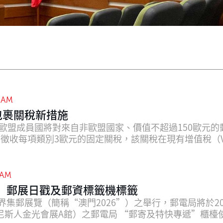
8 AM
包裹關稅新措施
起，歐盟成員國將對來自非歐盟國家、價值不超過150歐元的
 徵收每項類別3歐元的固定關稅，該關稅在現有增值稅（
指具有相同貨物協調制度（HS）編號、商品描述和原產國
5歐元的個人非商業用途禮品，如符合歐盟現有個人禮品免
 "禮品（非商業用途）"，並在海關申報單（CN22/CN
 AM
"非商業用途"。價值超過45歐元的禮品須繳納3歐元的固
6”郵展日戳及郵資標籤機標籤
適用的申報流程結算，或根據目的地實際安排直接向收件
世界集郵展覽（簡稱“澳門2026”）之舉行，郵電局將於20
。為確保目的地郵政機構順利清關及派送，寄件人應提供
尼斯人金光會展A館）之郵電局 “郵寄及特快專遞”櫃檯
電郵地址，以免延誤。