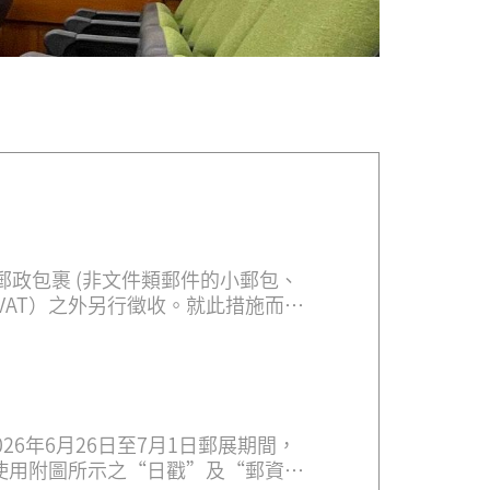
郵政包裹 (非文件類郵件的小郵包、
VAT）之外另行徵收。就此措施而
，並在海關申報單同一行申報的貨
稅待遇條件，可免徵此項固定關稅。
23/CP72）及電子海關申報中將物品
定關稅及現行增值稅。 該3歐元關稅
人收取。根據當地規定，還可能徵收
26年6月26日至7月1日郵展期間，
完整準確的收件人聯絡資料，包括詳
使用附圖所示之“日戳”及“郵資標