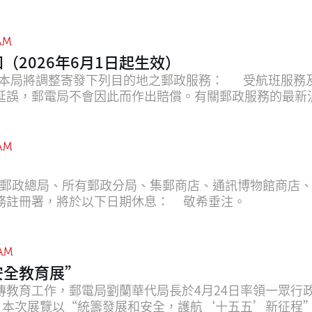
AM
（2026年6月1日起生效）
寄發下列目的地之郵政服務： 受航班服務及其他外部因素影響，寄往有關目的
延誤，郵電局不會因此而作出賠償。有關郵政服務的最新
 AM
郵政總局、所有郵政分局、集郵商店、通訊博物館商店、
儲金局及電子認證服務註冊署，將於以下日期休息： 敬希垂注。
 AM
安全教育展”
傳教育工作，郵電局劉蘭華代局長於4月24日率領一眾行
 本次展覽以“統籌發展和安全，護航‘十五五’新征程