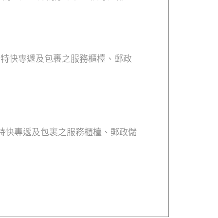
一場全民參與、沉浸體驗的國家安全
維護國家安全是全民應盡的責任和義
出切實努力。
特快專遞及包裹之服務櫃檯、郵政
特快專遞及包裹之服務櫃檯、郵政儲