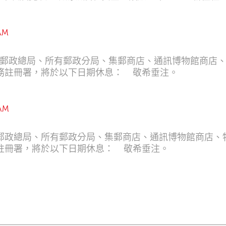
對國家與澳門統籌發展和安全實踐成果的回望總結，亦是
覽，郵電局全體觀展成員深刻體悟國家安全的重要意義。
揮自身職能，持續強化網絡安全防護，為維護國家安全作
AM
郵政總局、所有郵政分局、集郵商店、通訊博物館商店、
儲金局及電子認證服務註冊署，將於以下日期休息： 敬希垂注。
 AM
郵政總局、所有郵政分局、集郵商店、通訊博物館商店、
金局及電子認證服務註冊署，將於以下日期休息： 敬希垂注。