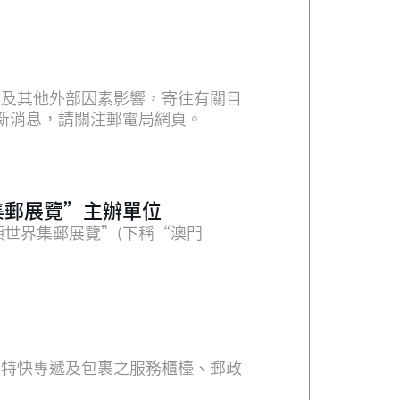
檯收寄之函件（包括小郵包及印刷
ate Chop "澳門2026"郵資標籤機標籤
新消息，請關注郵電局網頁。
集郵展覽”主辦單位
專項世界集郵展覽”(下稱“澳門
特快專遞及包裹之服務櫃檯、郵政