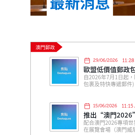
最新消息
澳門郵政
29/06/2026
11:2
歐盟低價值郵政
自2026年7月1日
包裹及特快專遞郵件)
言，"每項類別"是
物。 價值不超過4
寄件人須在申報單上選擇
15/06/2026
11:15
標記為"個人物品"或
推出“澳門202
將在郵寄目的地通過
配合澳門2026專項
額外稅費或處理費用
在展覽會場（澳門威
細位址、手機號碼及