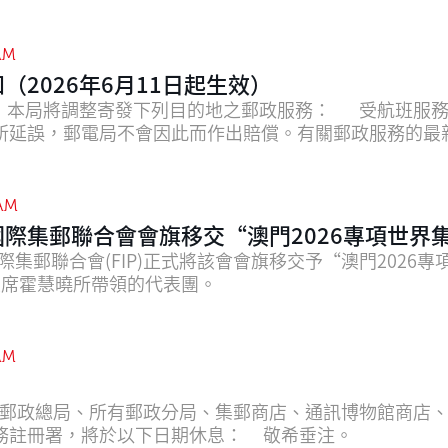
印誌標籤”。而此款“日戳”及“標籤”僅適用於上述櫃
品），並不作個別銷售。 "澳門2026"日戳 “Macao 2026” D
AM
（2026年6月11日起生效）
整寄發下列目的地之郵政服務： 受航班服務及其他外部因素影響，寄往有關目
所延誤，郵電局不會因此而作出賠償。有關郵政服務的最
 AM
際集郵聯合會會旗移交“澳門2026專項世界
國際集郵聯合會(FIP)正式將該會會旗移交予“澳門2026
會主席霍慧曉所帶領的代表團。
AM
郵政總局、所有郵政分局、集郵商店、通訊博物館商店、
儲金局及電子認證服務註冊署，將於以下日期休息： 敬希垂注。