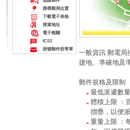
追蹤郵件
搜尋郵局位置
下載電子表格
搜索地址
電子報關
ICS2
掛號郵件投寄單
一般資訊 郵電
捷地、準確地及
郵件規格及限制
最低派遞數量：
體積上限 ：宣
摺疊，以便
重量上限 ：每