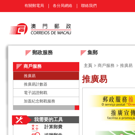
有關郵電局
各分局網絡
聯絡我們
郵政服務
集郵
主頁
商戶服務
推廣易
商戶服務
推廣易
推廣易
推廣易計數器
電子認證郵戳
加蓋紀念郵戳服務
我需要的工具
計算郵費