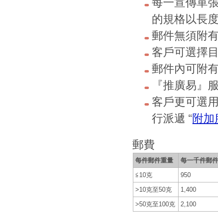
每一宣傳單
的規格以長度不
郵件無須附
客戶可選擇
郵件內可附
『推廣易』
客戶更可選
行派遞 “
附加
郵費
每件郵件重量
每一千件郵
≦10克
950
>10克至50克
1,400
>50克至100克
2,100