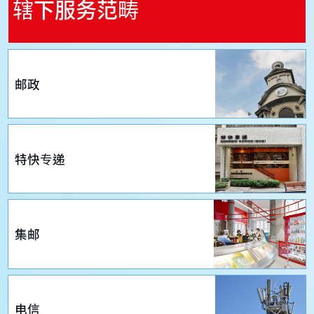
辖下服务范畴
邮政
特快专递
集邮
电信