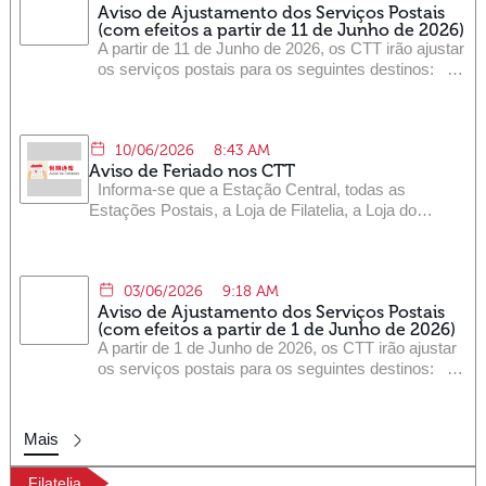
Aviso de Ajustamento dos Serviços Postais
(com efeitos a partir de 11 de Junho de 2026)
A partir de 11 de Junho de 2026, os CTT irão ajustar
os serviços postais para os seguintes destinos:
Devido ao impacto de serviços aéreos e de outros
factores externos, poderá haver atrasos na entrega
dos objectos postais para os destinos referidos.
10/06/2026
8:43 AM
Assim, os CTT informam que não haverá lugar a
Aviso de Feriado nos CTT
indemnização por atrasos dos objectos postais
Informa-se que a Estação Central, todas as
enviados. Solicita-se aos cidadãos que consultem
Estações Postais, a Loja de Filatelia, a Loja do
as informações mais actualizadas nas páginas
Museu das Comunicações, os balcões dos serviços
electrónicas dos CTT.
postais de Correio Rápido (EMS) e Encomendas, a
Caixa Económica Postal e a Entidade de Registo
03/06/2026
9:18 AM
eSignTrust estarão encerrados nos seguintes dias:
Aviso de Ajustamento dos Serviços Postais
Agradecemos a sua atenção.
(com efeitos a partir de 1 de Junho de 2026)
A partir de 1 de Junho de 2026, os CTT irão ajustar
os serviços postais para os seguintes destinos:
Devido ao impacto de serviços aéreos e de outros
factores externos, poderá haver atrasos na entrega
dos objectos postais para os destinos referidos.
Mais
Assim, os CTT informam que não haverá lugar a
indemnização por atrasos dos objectos postais
Filatelia