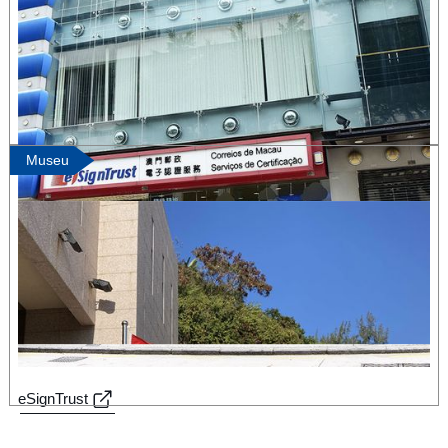
Museu
eSignTrust