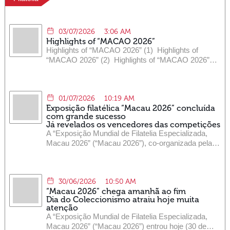
enviados. Solicita-se aos cidadãos que consultem
as informações mais actualizadas nas páginas
electrónicas dos CTT.
03/07/2026
3:06 AM
Highlights of “MACAO 2026”
Highlights of “MACAO 2026” (1) Highlights of
“MACAO 2026” (2) Highlights of “MACAO 2026”
(3) Highlights of “MACAO 2026” (4) Highlights of
“MACAO 2026” (5) Highlights of “MACAO 2026”
(6) Highlights of “MACAO 2026” (7) Highlights of
01/07/2026
10:19 AM
“MACAO 2026” (8)
Exposição filatélica “Macau 2026” concluída
com grande sucesso
Já revelados os vencedores das competições
A “Exposição Mundial de Filatelia Especializada,
Macau 2026” (“Macau 2026”), co-organizada pela
Direcção dos Serviços de Correios e
Telecomunicações (CTT) e pelo Clube Filatélico de
Macau, encerrou, hoje (1 de Julho), com grande
30/06/2026
10:50 AM
êxito. Ao longo de seis dias, o evento atraiu mais de
“Macau 2026” chega amanhã ao fim
dez mil visitantes ao recinto da exposição, onde
Dia do Coleccionismo atraiu hoje muita
estiveram montados cerca de 1.500 painéis para
atenção
exibição de colecções de selos raros de mais de 40
A “Exposição Mundial de Filatelia Especializada,
países e regiões, tornando-se num dos destaques
Macau 2026” (“Macau 2026”) entrou hoje (30 de