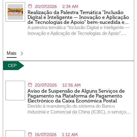
20/07/2026
2:34 AM
Realização da Palestra Temática “Inclusão
Digital e Inteligente — Inovação e Aplicação
de Tecnologias de Apoio” bem-sucedida em
prol da construção de uma sociedade
A palestra temática “Inclusão Digital e Inteligente —
inclusiva
Inovação e Aplicação de Tecnologias de Apoio”,
coorganizada pela Direcção dos Serviços de
Correios e
Mais
CEP
20/07/2026
12:56 AM
Aviso de Suspensão de Alguns Serviços de
Pagamento na Plataforma de Pagamento
Electrónico da Caixa Económica Postal
Devido à manutenção do sistema do Banco
Industrial e Comercial da China (ICBC), o serviço
de gateway de pagamentos do ICBC, prestado
através da Plataforma de Pagamento Electrónico
da Caixa Económica Postal, será temporariamente
16/07/2026
1:12 AM
suspenso para os seguintes métodos de