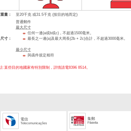
重量：
至20千克 或31.5千克 (按目的地而定)
普通郵件
最大尺寸
任何一邊(a或b或c)，不超過1500毫米。
尺寸：
最長之一邊(a)及最大周長(2b + 2c)合計，不超過3000毫米。
最少尺寸
與函件規定相符
註:某些目的地國家有特別限制，詳情請電8396 8514。
集郵
電信
Filatelia
Telecomunicações