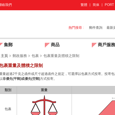
聯絡我們
繁體
简体
PORT
熱門搜尋 :
郵件查詢
最新
集郵
商品
商戶服
主頁
郵政服務
包裹
包裹重量及體積之限制
包裹重量及體積之限制
重量超過2千克之函件或尺寸超過函件之規定，可選擇以包裹方式投寄。投寄包
以
非優先(平郵)或優先(空郵)
方式投寄。
類別
重量
包裹