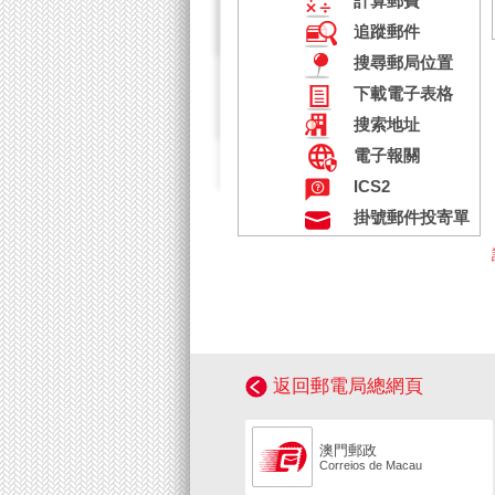
計算郵費
追蹤郵件
搜尋郵局位置
下載電子表格
搜索地址
電子報關
ICS2
掛號郵件投寄單
返回郵電局總網頁
澳門郵政
Correios de Macau