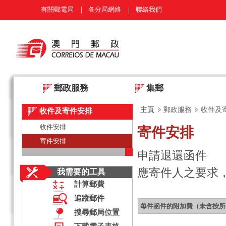
有關郵電局
各分局網絡
聯絡我們
郵政服務
集郵
主頁
郵政服務
收件及
收件及寄件安排
收件安排
寄件安排
寄件安排
申請退還函件
應寄件人之要求
我需要的工具
計算郵費
追蹤郵件
每件函件的附加費（未含按所
搜尋郵局位置