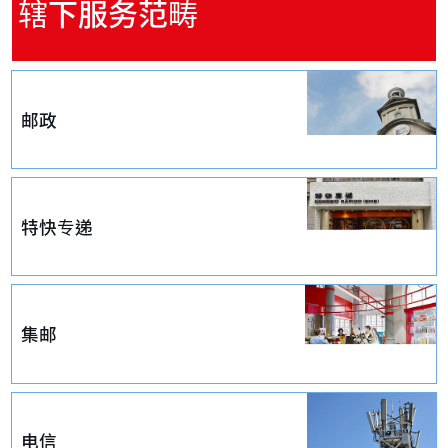
辖下服务范畴
邮政
特快专递
集邮
电信