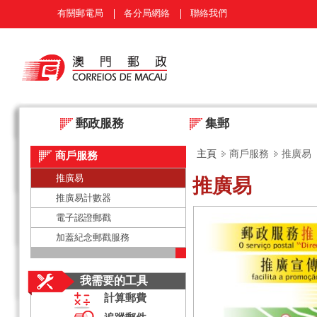
有關郵電局
各分局網絡
聯絡我們
郵政服務
集郵
主頁
商戶服務
推廣易
商戶服務
推廣易
推廣易
推廣易計數器
電子認證郵戳
加蓋紀念郵戳服務
我需要的工具
計算郵費