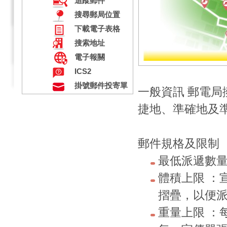
追蹤郵件
搜尋郵局位置
下載電子表格
搜索地址
電子報關
ICS2
掛號郵件投寄單
一般資訊 郵電
捷地、準確地及
郵件規格及限制
最低派遞數量：
體積上限 ：宣
摺疊，以便
重量上限 ：每