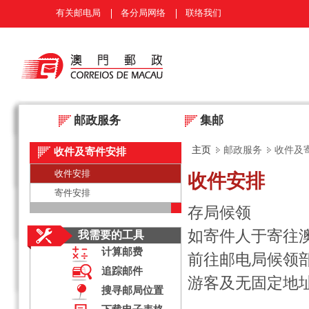
有关邮电局
各分局网络
联络我们
邮政服务
集邮
主页
邮政服务
收件及
收件及寄件安排
收件安排
收件安排
寄件安排
存局候领
如寄件人于寄往
我需要的工具
计算邮费
前往邮电局候领
追踪邮件
游客及无固定地
搜寻邮局位置