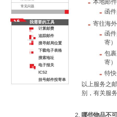
本地邮
常见问题
函件
我需要的工具
寄往海
计算邮费
函件
追踪邮件
寄）
搜寻邮局位置
下载电子表格
包裹
搜索地址
寄）
电子报关
特快
ICS2
挂号邮件投寄单
以上服务之
别，有关服
哪些物品不