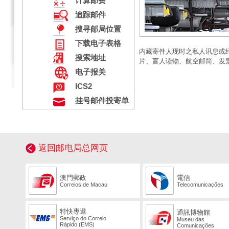
计算邮费
追踪邮件
搜寻邮局位置
下载电子表格
内藏寄件人现时之私人讯息或
搜索地址
片、盲人读物、航空邮简、发
电子报关
ICS2
挂号邮件投寄单
返回邮电局总网页
澳門郵政
電信
Correios de Macau
Telecomunicações
特快專遞
通訊博物館
Serviço do Correio
Museu das
Rápido (EMS)
Comunicações