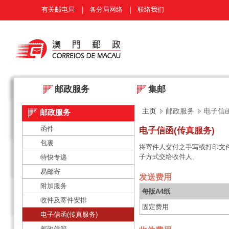
有关邮电局
各分局网络
联络我们
邮政服务
集邮
主页
邮政服务
电子信函
邮政服务
函件
电子信函(传真服务)
包裹
将寄件人交付之手写或打印文
子方式交给收件人。
特快专递
易邮寄
发送费用
附加服务
每版A4纸
收件及寄件安排
固定费用
电子信函(传真服务)
邮政信箱