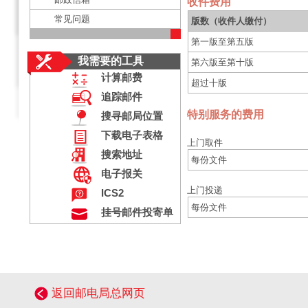
收件费用
常见问题
版数（收件人缴付）
第一版至第五版
我需要的工具
第六版至第十版
计算邮费
超过十版
追踪邮件
特别服务的费用
搜寻邮局位置
下载电子表格
上门取件
搜索地址
每份文件
电子报关
上门投递
ICS2
每份文件
挂号邮件投寄单
返回邮电局总网页