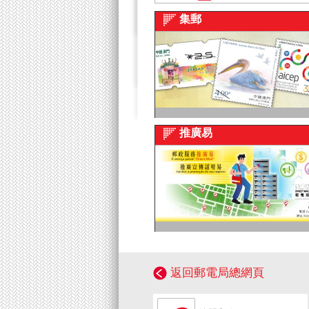
集郵
推廣易
返回郵電局總網頁