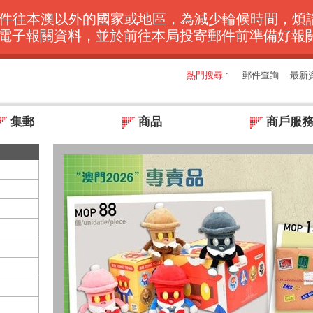
聯絡我們
繁體
简体
PORT
以外的國家或地區，為減少輪候時間，煩請預先於本局網頁
電子報關資料，並於前往本局投寄郵件前準備好報
熱門搜尋 :
郵件查詢
最新
集郵
商品
商戶服