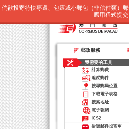
有關郵電局
各分局網絡
倘欲投寄特快專遞、包裹或小郵包（非信件類）郵件往本澳
應用程式提交
郵政服務
我需要的工具
計算郵費
追蹤郵件
搜尋郵局位置
下載電子表格
搜索地址
電子報關
ICS2
掛號郵件投寄單