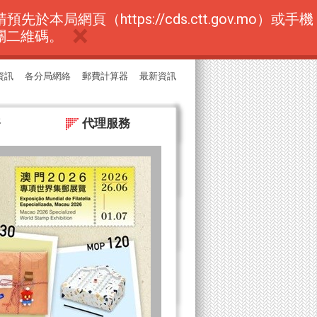
ENG
（https://cds.ctt.gov.mo）或手機
關二維碼。
資訊
各分局網絡
郵費計算器
最新資訊
務
代理服務