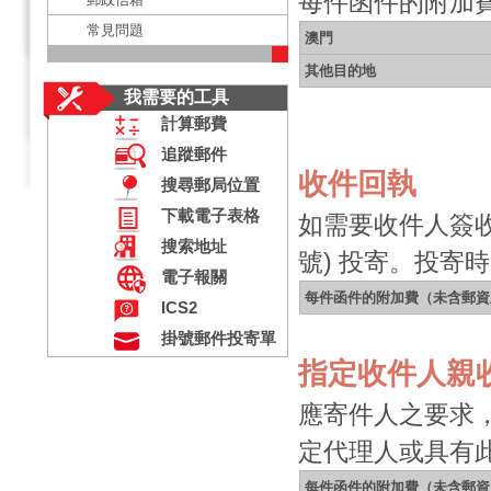
每件函件的附加
常見問題
澳門
其他目的地
我需要的工具
計算郵費
追蹤郵件
收件回執
搜尋郵局位置
下載電子表格
如需要收件人簽
搜索地址
號) 投寄。投寄
電子報關
每件函件的附加費（未含郵資
ICS2
掛號郵件投寄單
指定收件人親
應寄件人之要求
定代理人或具有
每件函件的附加費（未含郵資