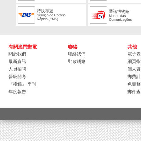
特快專遞
通訊博物館
Serviço do Correio
Museu das
Rápido (EMS)
Comunicações
有關澳門郵電
聯絡
其他
關於我們
聯絡我們
電子表
最新資訊
郵政網絡
網頁指
人員招聘
個人資
晉級開考
郵費計
『接觸』 季刊
免責聲
年度報告
郵件查