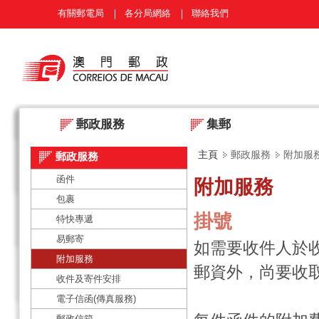
有關郵電局
各分局網絡
聯絡我們
郵政服務
集郵
主頁
郵政服務
附加服
郵政服務
函件
附加服務
包裹
掛號
特快專遞
易郵寄
如需要收件人於
附加服務
郵資外，尚要收
收件及寄件安排
電子信函(傳真服務)
郵政信箱