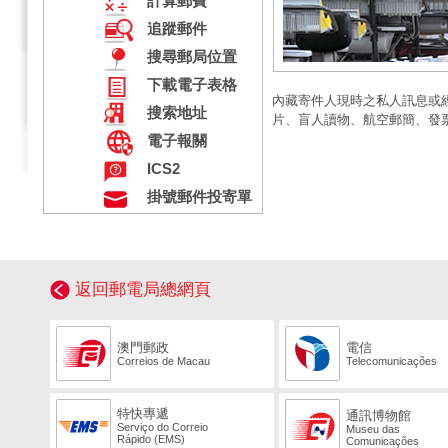
計算郵費
追蹤郵件
搜尋郵局位置
下載電子表格
內藏寄件人現時之私人訊息或
搜索地址
片、盲人讀物、航空郵簡、發
電子報關
ICS2
掛號郵件投寄單
返回郵電局總網頁
澳門郵政
電信
Correios de Macau
Telecomunicações
特快專遞
通訊博物館
Serviço do Correio
Museu das
Rápido (EMS)
Comunicações