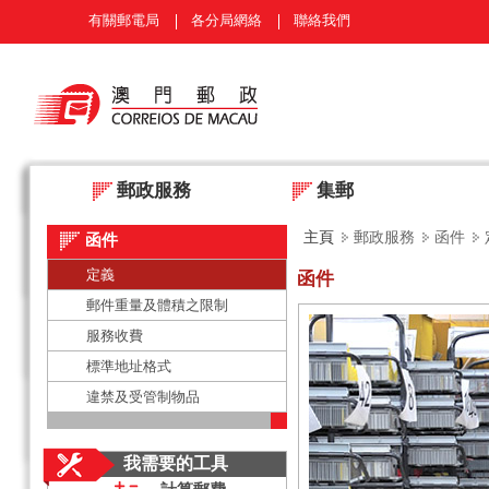
有關郵電局
各分局網絡
聯絡我們
郵政服務
集郵
主頁
郵政服務
函件
函件
定義
函件
郵件重量及體積之限制
服務收費
標準地址格式
違禁及受管制物品
我需要的工具