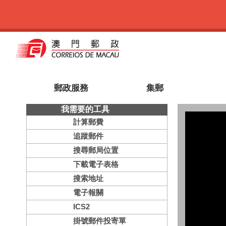
有關郵電局
各分局網絡
聯絡我們
倘欲投寄特快專遞、包裹或小郵包（非信件類）
局網頁（https://cds.ctt.gov.mo）
郵政服務
集郵
我需要的工具
計算郵費
追蹤郵件
搜尋郵局位置
下載電子表格
搜索地址
電子報關
ICS2
掛號郵件投寄單