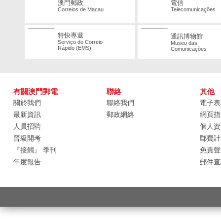
澳門郵政
電信
Correios de Macau
Telecomunicações
特快專遞
通訊博物館
Serviço do Correio
Museu das
Rápido (EMS)
Comunicações
有關澳門郵電
聯絡
其他
關於我們
聯絡我們
電子表
最新資訊
郵政網絡
網頁指
人員招聘
個人資
晉級開考
郵費計
『接觸』 季刊
免責聲
年度報告
郵件查