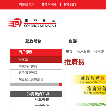
有關郵電局
各分局網絡
聯絡我們
郵政服務
集郵
主頁
商戶服務
推廣易
商戶服務
推廣易
推廣易
推廣易計數器
電子認證郵戳
加蓋紀念郵戳服務
我需要的工具
計算郵費