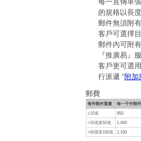
每一宣傳單
的規格以長度不
郵件無須附
客戶可選擇
郵件內可附
『推廣易』
客戶更可選
行派遞 “
附加
郵費
每件郵件重量
每一千件郵
≦10克
950
>10克至50克
1,400
>50克至100克
2,100