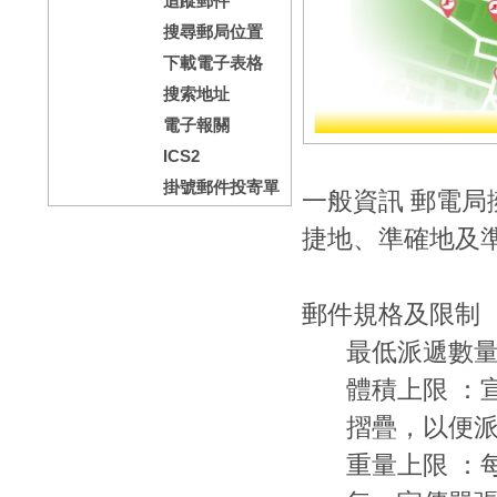
追蹤郵件
搜尋郵局位置
下載電子表格
搜索地址
電子報關
ICS2
掛號郵件投寄單
一般資訊 郵電
捷地、準確地及
郵件規格及限制
最低派遞數量：
體積上限 ：宣
摺疊，以便
重量上限 ：每