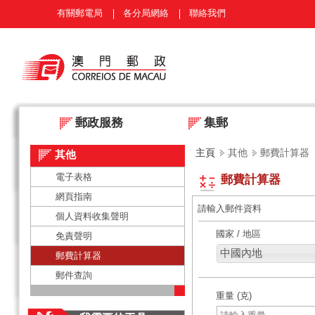
有關郵電局
各分局網絡
聯絡我們
郵政服務
集郵
主頁
其他
郵費計算器
其他
電子表格
郵費計算器
網頁指南
請輸入郵件資料
個人資料收集聲明
國家 / 地區
免責聲明
郵費計算器
郵件查詢
重量 (克)