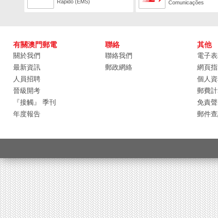
Rápido (EMS)
Comunicações
有關澳門郵電
聯絡
其他
關於我們
聯絡我們
電子表
最新資訊
郵政網絡
網頁指
人員招聘
個人資
晉級開考
郵費計
『接觸』 季刊
免責聲
年度報告
郵件查