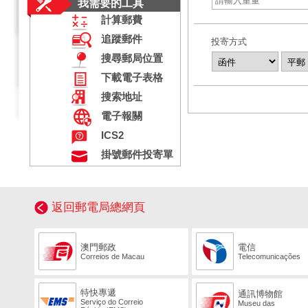
我需要的工具
計算郵費
追蹤郵件
投寄方式
搜尋郵局位置
下載電子表格
搜索地址
電子報關
ICS2
掛號郵件投寄單
返回郵電局總網頁
澳門郵政
電信
Correios de Macau
Telecomunicações
特快專遞
通訊博物館
Serviço do Correio
Museu das