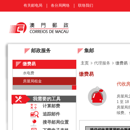
有关邮电局
各分局网络
联络我们
邮政服务
集邮
主页
代理服务
缴费易
缴费易
水电费
缴费易
房屋局租金
代收
房屋局
我需要的工具
1 至 
计算邮费
房屋局
续费。
追踪邮件
搜寻邮局位置
提供代收房屋局租金服