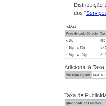
Distribuição
dos “
Serviço
Taxa
Peso de cada Objecto
Tax
≦10g
950
> 10g - ≦ 50g
1.4
> 50g - ≦ 100g
2.1
Adicional à Taxa
Por cada objecto
MOP 0,1
Taxa de Publicid
Quantidade de Folhetos