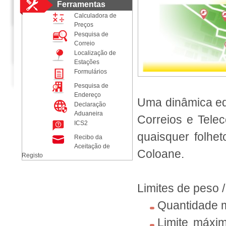
Ferramentas
Calculadora de
Preços
Pesquisa de
Correio
Localização de
Estações
Formulários
Pesquisa de
Endereço
Uma dinâmica equ
Declaração
Aduaneira
Correios e Telec
ICS2
quaisquer folhe
Recibo da
Aceitação de
Coloane.
Registo
Limites de peso 
Quantidade m
Limite máxi