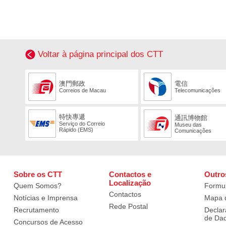
Voltar à página principal dos CTT
澳門郵政
電信
Correios de Macau
Telecomunicações
特快專遞
通訊博物館
Serviço do Correio
Museu das
Rápido (EMS)
Comunicações
Sobre os CTT
Contactos e
Outro
Localização
Quem Somos?
Formul
Contactos
Notícias e Imprensa
Mapa d
Rede Postal
Recrutamento
Declar
de Da
Concursos de Acesso