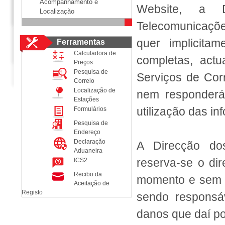
Acompanhamento e
Website, a 
Localização
Telecomunicaçõe
quer implicita
Ferramentas
Calculadora de
completas, actu
Preços
Pesquisa de
Serviços de Cor
Correio
Localização de
nem responderá
Estações
utilização das i
Formulários
Pesquisa de
Endereço
Declaração
A Direcção do
Aduaneira
reserva-se o dire
ICS2
Recibo da
momento e sem a
Aceitação de
Registo
sendo responsá
danos que daí po