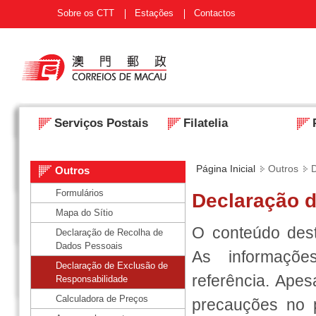
Sobre os CTT
Estações
Contactos
Serviços Postais
Filatelia
Página Inicial
Outros
Outros
Formulários
Declaração 
Mapa do Sítio
O conteúdo dest
Declaração de Recolha de
Dados Pessoais
As informaçõe
Declaração de Exclusão de
referência. Apes
Responsabilidade
Calculadora de Preços
precauções no 