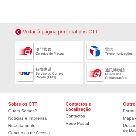
Voltar à página principal dos CTT
澳門郵政
電信
Correios de Macau
Telecomunicações
特快專遞
通訊博物館
Serviço do Correio
Museu das
Rápido (EMS)
Comunicações
Sobre os CTT
Contactos e
Outro
Localização
Quem Somos?
Formul
Contactos
Notícias e Imprensa
Mapa d
Rede Postal
Recrutamento
Declar
de Da
Concursos de Acesso