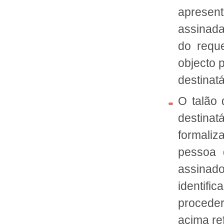
apresent
assinada
do reque
objecto 
destinat
O talão 
destinat
formaliz
pessoa d
assina
identif
procede
acima re