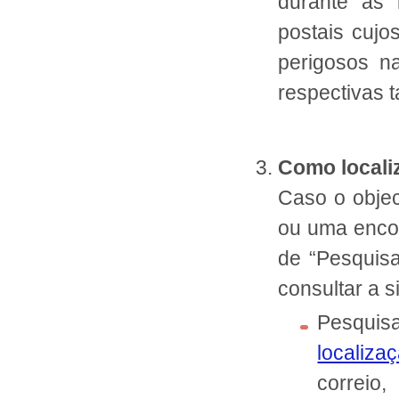
durante as 
postais cuj
perigosos n
respectivas 
Como locali
Caso o object
ou uma encom
de “Pesquis
consultar a 
Pesqui
localiza
correio,