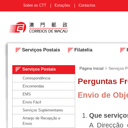
Sobre os CTT
Estações
Contactos
Serviços Postais
Filatelia
Página Inicial
Serviços P
Serviços Postais
Correspondência
Perguntas Fr
Encomendas
Envio de Obj
EMS
Envio Fácil
Serviços Suplementares
Que serviço
Arranjo de Recepção e
Envio
A Direcção 