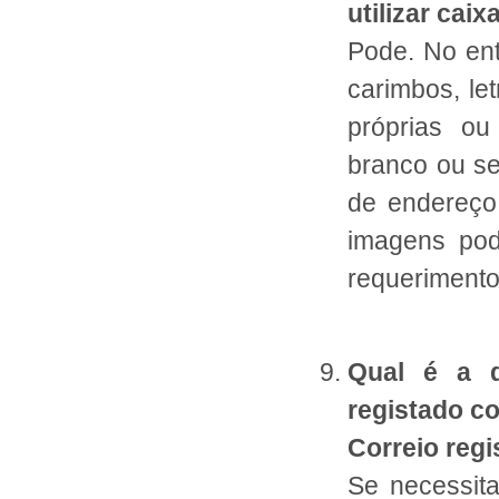
utilizar cai
Pode. No ent
carimbos, le
próprias ou
branco ou se
de endereço 
imagens pod
requerimento
Qual é a d
registado c
Correio regi
Se necessit