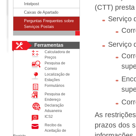
Intelpost
(CTT) presta
Caixas de Apartado
Serviço d
Perguntas Frequentes sobre
Serviços Postais
Cor
Serviço d
Ferramentas
Calculadora de
Corr
Preços
Pesquisa de
super
Correio
Localização de
Enc
Estações
Formulários
super
Pesquisa de
Endereço
Corr
Declaração
Aduaneira
As restriçõe
ICS2
prazos dos s
Recibo da
Aceitação de
informações,