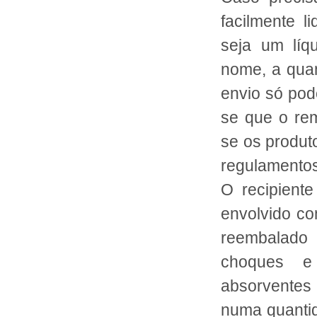
facilmente l
seja um líq
nome, a quan
envio só pode
se que o rem
se os produt
regulamentos
O recipient
envolvido c
reembalado 
choques e 
absorventes 
numa quantid