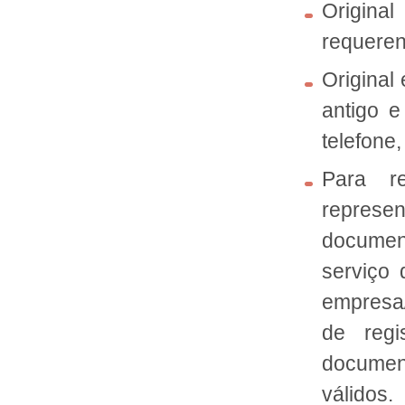
Origina
requeren
Original
antigo e
telefone, 
Para r
represe
document
serviço
empresa
de regi
documen
válidos.