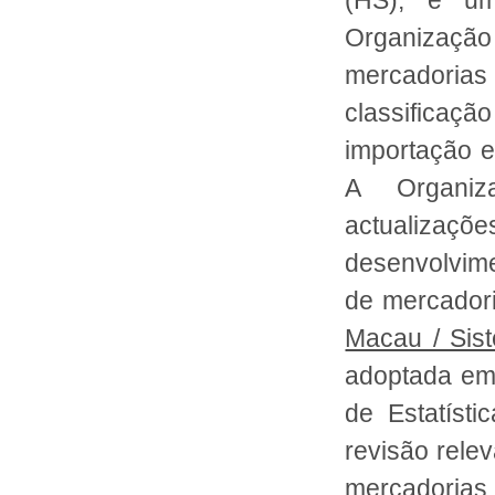
(HS), é um
Organização 
mercadoria
classificaç
importação 
A Organiz
actualizaç
desenvolvim
de mercador
Macau / Sis
adoptada em
de Estatíst
revisão rele
mercadorias.