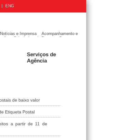
ENG
Notícias e Imprensa
Acompanhamento e
ação
Calculadora de Preços
Perguntas
Frequentes sobre Serviços Postais
Serviços de
Agência
tais de baixo valor
e Etiqueta Postal
itos a partir de 11 de