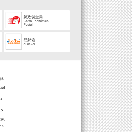
郵政儲金局
Caixa Económica
Postal
易郵箱
eLocker
ga
ial
a
ão
cau
os