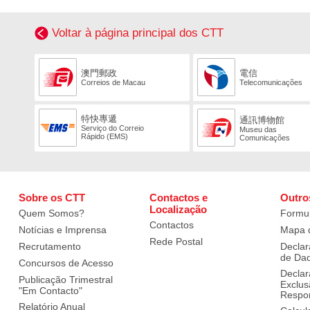
Voltar à página principal dos CTT
澳門郵政
電信
Correios de Macau
Telecomunicações
特快專遞
通訊博物館
Serviço do Correio
Museu das
Rápido (EMS)
Comunicações
Sobre os CTT
Contactos e
Outro
Localização
Quem Somos?
Formul
Contactos
Notícias e Imprensa
Mapa d
Rede Postal
Recrutamento
Declar
de Da
Concursos de Acesso
Declar
Publicação Trimestral
Exclus
"Em Contacto"
Respon
Relatório Anual