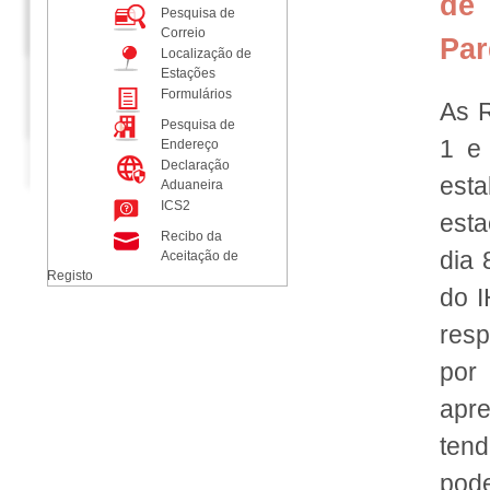
de
Pesquisa de
Correio
Par
Localização de
Estações
Formulários
As R
Pesquisa de
1 e
Endereço
Declaração
est
Aduaneira
ICS2
est
Recibo da
dia 
Aceitação de
Registo
do I
res
por
apre
ten
pode