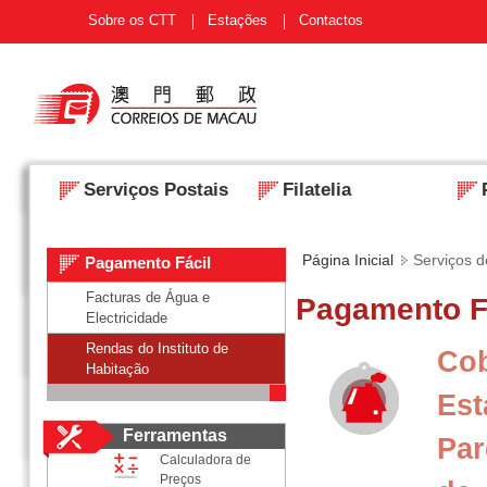
Sobre os CTT
Estações
Contactos
Serviços Postais
Filatelia
Página Inicial
Serviços d
Pagamento Fácil
Facturas de Água e
Pagamento F
Electricidade
Rendas do Instituto de
Co
Habitação
Es
Ferramentas
Pa
Calculadora de
Preços