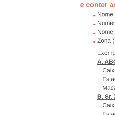
e conter 
Nome d
Número
Nome 
Zona 
Exempl
A. AB
Caix
Esta
Mac
B. Sr.
Caix
Esta