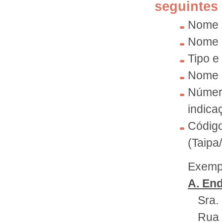
seguintes
Nome d
Nome d
Tipo e
Nome d
Númer
indica
Cód
(Taipa
Exempl
A. En
Sra.
Rua 