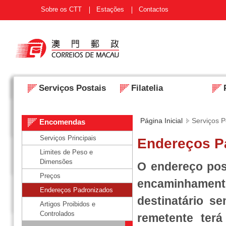
Sobre os CTT
Estações
Contactos
Serviços Postais
Filatelia
Página Inicial
Serviços P
Encomendas
Serviços Principais
Endereços P
Limites de Peso e
Dimensões
O endereço post
Preços
encaminhament
Endereços Padronizados
destinatário se
Artigos Proibidos e
Controlados
remetente ter