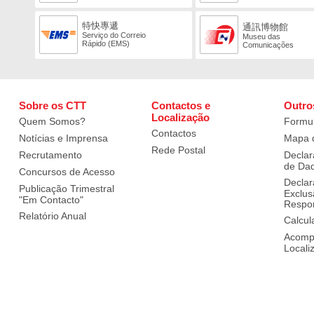
特快專遞
通訊博物館
Serviço do Correio
Museu das
Rápido (EMS)
Comunicações
Sobre os CTT
Contactos e
Outro
Localização
Quem Somos?
Formul
Contactos
Notícias e Imprensa
Mapa d
Rede Postal
Recrutamento
Declar
de Da
Concursos de Acesso
Declar
Publicação Trimestral
Exclus
"Em Contacto"
Respon
Relatório Anual
Calcul
Acomp
Locali