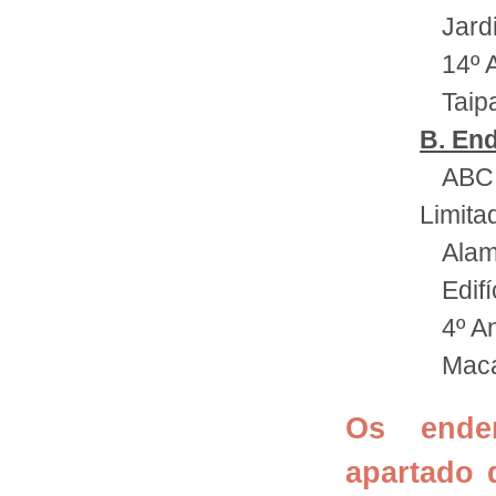
Jard
14º 
Taip
B. End
ABC
Limita
Alam
Edif
4º A
Mac
Os ende
apartado 