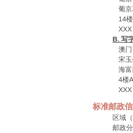
葡京
14楼
XXX
B. 
澳门
宋玉
海富
4楼
XX
标准邮政信
区域（
邮政