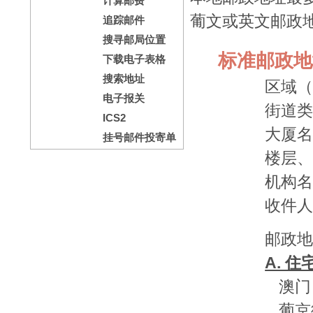
计算邮费
葡文或英文邮政
追踪邮件
搜寻邮局位置
标准邮政地
下载电子表格
搜索地址
区域（
电子报关
街道
ICS2
大厦
挂号邮件投寄单
楼层、
机构
收件
邮政
A. 
澳门
葡京