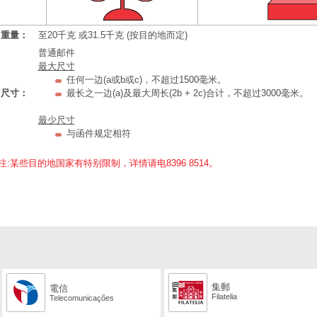
重量：
至20千克 或31.5千克 (按目的地而定)
普通邮件
最大尺寸
任何一边(a或b或c)，不超过1500毫米。
尺寸：
最长之一边(a)及最大周长(2b + 2c)合计，不超过3000毫米。
最少尺寸
与函件规定相符
注:某些目的地国家有特别限制，详情请电8396 8514。
集郵
電信
Filatelia
Telecomunicações