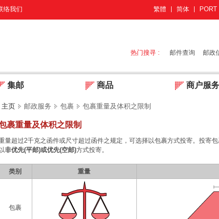
联络我们
繁體
简体
PORT
热门搜寻 :
邮件查询
邮政
集邮
商品
商户服
主页
邮政服务
包裹
包裹重量及体积之限制
包裹重量及体积之限制
重量超过2千克之函件或尺寸超过函件之规定，可选择以包裹方式投寄。投寄包
以
非优先(平邮)或优先(空邮)
方式投寄。
类别
重量
包裹